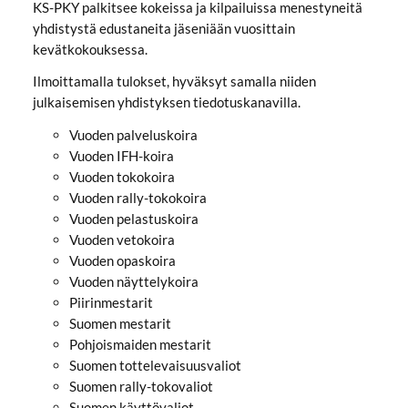
KS-PKY palkitsee kokeissa ja kilpailuissa menestyneitä
yhdistystä edustaneita jäseniään vuosittain
kevätkokouksessa.
Ilmoittamalla tulokset, hyväksyt samalla niiden
julkaisemisen yhdistyksen tiedotuskanavilla.
Vuoden palveluskoira
Vuoden IFH-koira
Vuoden tokokoira
Vuoden rally-tokokoira
Vuoden pelastuskoira
Vuoden vetokoira
Vuoden opaskoira
Vuoden näyttelykoira
Piirinmestarit
Suomen mestarit
Pohjoismaiden mestarit
Suomen tottelevaisuusvaliot
Suomen rally-tokovaliot
Suomen käyttövaliot