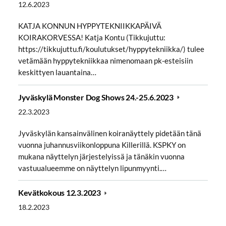
12.6.2023
KATJA KONNUN HYPPYTEKNIIKKAPÄIVÄ
KOIRAKORVESSA! Katja Kontu (Tikkujuttu:
https://tikkujuttu.fi/koulutukset/hyppytekniikka/) tulee
vetämään hyppytekniikkaa nimenomaan pk-esteisiin
keskittyen lauantaina…
Jyväskylä Monster Dog Shows 24.-25.6.2023
22.3.2023
Jyväskylän kansainvälinen koiranäyttely pidetään tänä
vuonna juhannusviikonloppuna Killerillä. KSPKY on
mukana näyttelyn järjestelyissä ja tänäkin vuonna
vastuualueemme on näyttelyn lipunmyynti.…
Kevätkokous 12.3.2023
18.2.2023