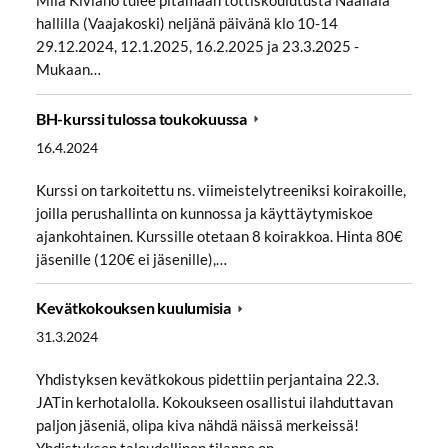
Miia Kiviaho tulee pitämään tottiskoulutusta Naaliala
hallilla (Vaajakoski) neljänä päivänä klo 10-14
29.12.2024, 12.1.2025, 16.2.2025 ja 23.3.2025 -
Mukaan…
BH-kurssi tulossa toukokuussa
16.4.2024
Kurssi on tarkoitettu ns. viimeistelytreeniksi koirakoille,
joilla perushallinta on kunnossa ja käyttäytymiskoe
ajankohtainen. Kurssille otetaan 8 koirakkoa. Hinta 80€
jäsenille (120€ ei jäsenille),…
Kevätkokouksen kuulumisia
31.3.2024
Yhdistyksen kevätkokous pidettiin perjantaina 22.3.
JATin kerhotalolla. Kokoukseen osallistui ilahduttavan
paljon jäseniä, olipa kiva nähdä näissä merkeissä!