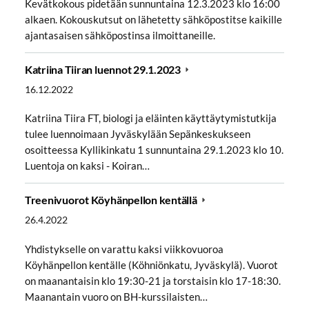
Kevätkokous pidetään sunnuntaina 12.3.2023 klo 16:00
alkaen. Kokouskutsut on lähetetty sähköpostitse kaikille
ajantasaisen sähköpostinsa ilmoittaneille.
Katriina Tiiran luennot 29.1.2023
16.12.2022
Katriina Tiira FT, biologi ja eläinten käyttäytymistutkija
tulee luennoimaan Jyväskylään Sepänkeskukseen
osoitteessa Kyllikinkatu 1 sunnuntaina 29.1.2023 klo 10.
Luentoja on kaksi - Koiran…
Treenivuorot Köyhänpellon kentällä
26.4.2022
Yhdistykselle on varattu kaksi viikkovuoroa
Köyhänpellon kentälle (Köhniönkatu, Jyväskylä). Vuorot
on maanantaisin klo 19:30-21 ja torstaisin klo 17-18:30.
Maanantain vuoro on BH-kurssilaisten…